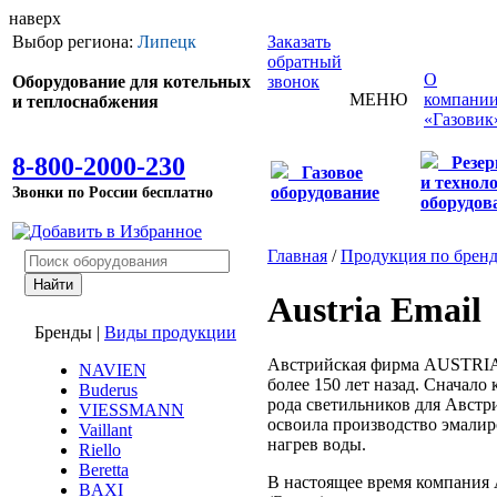
наверх
Выбор региона:
Липецк
Заказать
обратный
О
Оборудование для котельных
звонок
МЕНЮ
компани
и теплоснабжения
«Газовик
8-800-2000-230
Резе
Газовое
и технол
Звонки по России бесплатно
оборудование
оборудов
Главная
/
Продукция по брен
Austria Email
Бренды
|
Виды продукции
Австрийская фирма AUSTRIA
NAVIEN
более 150 лет назад. Сначало
Buderus
рода светильников для Австр
VIESSMANN
освоила производство эмали
Vaillant
нагрев воды.
Riello
Beretta
В настоящее время компани
BAXI