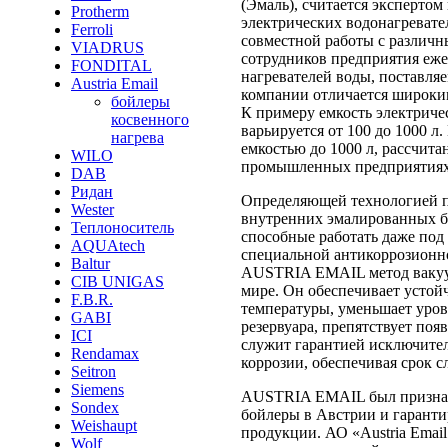
(Эмаль), считается эксперто
Protherm
электрических водонагревате
Ferroli
совместной работы с различ
VIADRUS
сотрудников предприятия еже
FONDITAL
нагревателей воды, поставля
Austria Email
компании отличается широким
бойлеры
К примеру емкость электриче
косвенного
варьируется от 100 до 1000 
нагрева
емкостью до 1000 л, рассчита
WILO
промышленных предприятиях
DAB
Ридан
Определяющей технологией 
Wester
внутренних эмалированных ба
Теплоноситель
способные работать даже по
AQUAtech
специальной антикоррозионн
Baltur
AUSTRIA EMAIL метод вакуум
CIB UNIGAS
мире. Он обеспечивает устой
F.B.R.
температуры, уменьшает уров
GABI
резервуара, препятствует по
ICI
служит гарантией исключител
Rendamax
коррозии, обеспечивая срок с
Seitron
Siemens
AUSTRIA EMAIL был признан
Sondex
бойлеры в Австрии и гарант
Weishaupt
продукции. АО «Austria Emai
Wolf