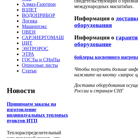
свидетельствующий о призна
Алмаз-Газотрон
международных масштабах.
ВЗЛЕТ
ВОДОПРИБОР
Информация о
доставк
Логика
оборудования
Машинпэкс
ОВЕН
Информация о
гаранти
САРЭНЕРГОМАШ
ЦИТ
оборудование
ЭНТРОРОС
ЭТРА
бойлеры косвенного нагрев
ГОСТы и СНиПы
Опросные листы
Чтобы получить больше инфор
Статьи
нажмите на кнопку «запрос ц
Доставка оборудования осущ
Новости
России и странам СНГ
Принимаем заказы на
изготовление
индивидуальных тепловых
пунктов ИТП
Теплораспределительный