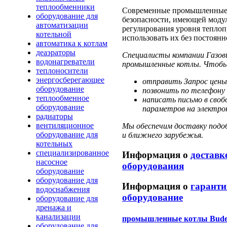
теплообменники
Современные промышленные 
оборудование для
безопасности, имеющей моду
автоматизации
регулирования уровня теплоп
котельной
использовать их без постоян
автоматика к котлам
деаэраторы
Специалисты компании Газов
водонагреватели
промышленные котлы. Чтобы 
теплоносители
энергосберегающее
отправить Запрос цены
оборудование
позвонить по телефону 
теплообменное
написать письмо в своб
оборудование
параметров на электрон
радиаторы
вентиляционное
Мы обеспечим доставку подоб
оборудование для
и ближнего зарубежья.
котельных
специализированное
Информация о
доставк
насосное
оборудования
оборудование
оборудование для
Информация о
гаранти
водоснабжения
оборудование
оборудование для
дренажа и
канализации
промышленные котлы Bude
оборудование для