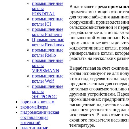
промышленные
В настоящее время
промышл
котлы
применяемых видов отопител
FONDITAL
для теплоснабжения админис
промышленные
сооружений, производственны
котлы ICI
сельскохозяйственной и пер
промышленные
разработанные для использов
котлы Protherm
повышенной мощностью. В за
Промышленные
промышленные котлы делятся 
котлы Rendamax
жидкотопливные котлы, пром
промышленные
универсальные котлы, которы
котлы Riello
работать на нескольких разли
промышленные
котлы
Вырабатывая за счет сжигани
VIESSMANN
котлы используют ее для полу
промышленные
этого подразделяются на водо
котлы Wolf
предназначенных для генерац
промышленные
не только сгораемое топливо 
котлы
другими устройствами. Паров
ЭНТРОРОС
промышленных предприятиях, 
горелки к котлам
насыщенный пар очень высоко
экономайзеры
воды осуществляется под дав
гидромеханическая
исключается. Важно отметить
составляющая
сходного показателя насыщен
котельной
температуре.
пластинчатые