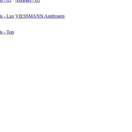
is - 65
Nixiegel - 65
is - Lux
VIESSMANN Antifrogen
is - Top