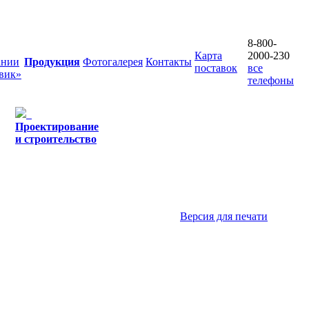
8-800-
Карта
2000-230
ании
Продукция
Фотогалерея
Контакты
поставок
все
вик»
телефоны
Проектирование
и строительство
Версия для печати