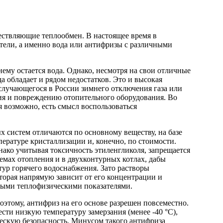
ствляющие теплообмен. В настоящее время в
тели, а именно вода или антифризы с различными
му остается вода. Однако, несмотря на свои отличные
а обладает и рядом недостатков. Это и высокая
 случающегося в России зимнего отключения газа или
ния и повреждению отопительного оборудования. Во
 возможно, есть смысл воспользоваться
 систем отличаются по основному веществу, на базе
пературе кристаллизации и, конечно, по стоимости.
ако учитывая токсичность этиленгликоля, запрещается
емах отопления и в двухконтурных котлах, дабы
ур горячего водоснабжения. Зато растворы
торая напрямую зависит от его концентрации и
чными теплофизическими показателями.
этому, антифриз на его основе разрешен повсеместно.
сти низкую температуру замерзания (менее -40 °C),
ескую безопасность. Минусом такого антифриза