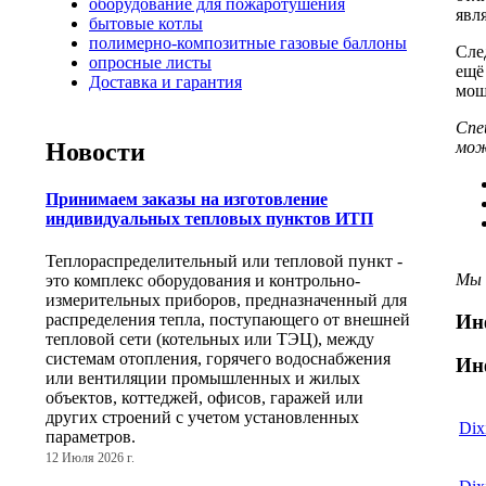
оборудование для пожаротушения
явл
бытовые котлы
полимерно-композитные газовые баллоны
Сле
опросные листы
ещё
Доставка и гарантия
мощ
Спе
мож
Новости
Принимаем заказы на изготовление
индивидуальных тепловых пунктов ИТП
Теплораспределительный или тепловой пункт -
Мы 
это комплекс оборудования и контрольно-
измерительных приборов, предназначенный для
Ин
распределения тепла, поступающего от внешней
тепловой сети (котельных или ТЭЦ), между
системам отопления, горячего водоснабжения
Ин
или вентиляции промышленных и жилых
объектов, коттеджей, офисов, гаражей или
других строений с учетом установленных
Dix
параметров.
12 Июля 2026 г.