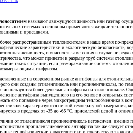
лоносителем
называют движущуюся жидкость или газ/пар осуще
пительных системах в основном применяются жидкие теплоноси
ованиями и присадками.
более распространенным теплоносителем в наше время по-прежне
лофизические характеристики и экологическую безопасность, вод
розионная активность, и опасность замерзания в случае не редко
ктричества, что может привезти к разрыву труб системы отопле
ежание таких ситуаций, если размораживание системы отопления
козамерзающим антифризом.
дставленные на современном рынке антифризы для отопительных
орого они созданы (этиленгликоль или пропиленгликоль), по тем
е используются более дешевые антифризы на этиленгликоле. Одн
менение антифриза выпущенного на его основе в открытых сист
ежать его попадание через микротрещины теплообменника в конт
ленгликоля характеризуются низкой температурой замерзания, ко
ьируется в пределах от -35 до -65 °C, приемлемой ценой и отли
тличии от этиленгликоля пропиленгликоль нетоксичен, именно по
остоинствам пропиленгликолевого антифриза так же следует отне
ичные теплофизические характеристики и токсическую экологич