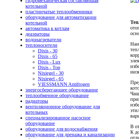
гидромеханическая составляющая
котельной
пластинчатые теплообменники
оборудование для автоматизации
Теп
котельной
ото
автоматика к котлам
осн
деаэраторы
водонагреватели
Наи
теплоносители
теп
Dixis - 30
кор
Dixis - 65
эле
Dixis - Lux
изб
Dixis - Top
низ
Nixiegel - 30
Nixiegel - 65
Пре
VIESSMANN Antifrogen
кот
энергосберегающее оборудование
Чащ
теплообменное оборудование
при
радиаторы
изб
вентиляционное оборудование для
эти
котельных
вар
специализированное насосное
оборудование
В о
оборудование для водоснабжения
К д
оборудование для дренажа и канализации
отл