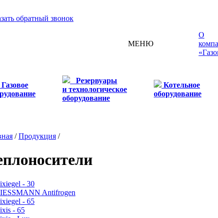
азать обратный звонок
О
МЕНЮ
комп
«Газо
Резервуары
Газовое
Котельное
и технологическое
рудование
оборудование
оборудование
вная
/
Продукция
/
еплоносители