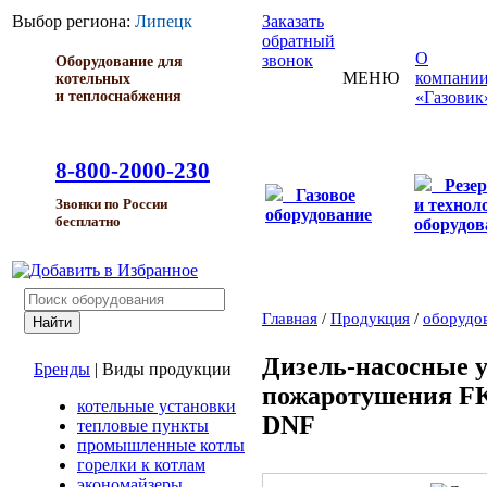
Выбор региона:
Липецк
Заказать
обратный
О
звонок
Оборудование для
МЕНЮ
компани
котельных
и теплоснабжения
«Газовик
8-800-2000-230
Резе
Газовое
и технол
Звонки по России
оборудование
бесплатно
оборудов
Главная
/
Продукция
/
оборудо
Дизель-насосные 
Бренды
|
Виды продукции
пожаротушения FK
котельные установки
DNF
тепловые пункты
промышленные котлы
горелки к котлам
экономайзеры