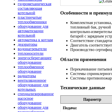
гидромеханическая
составляющая
Особенности и преиму
котельной
пластинчатые
теплообменники
Комплектная установка,
оборудование для
топливный бак, ручной 
автоматизации
контрольно-измерител
котельной
батарей с зарядным уст
автоматика к котлам
Соответствие стандарт
деаэраторы
Двигатель соответству
водонагреватели
Производство сертифици
теплоносители
энергосберегающее
Области применения
оборудование
теплообменное
Перекачивание питьево
оборудование
Cистемы спринклерного
радиаторы
Cистемы противопожар
вентиляционное
оборудование для
Технические данные
котельных
специализированное
насосное
Параметр
оборудование
оборудование для
Подача:
водоснабжения