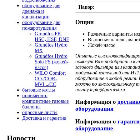
оборудование для
Напор:
дренажа и
канализации
Опции
оборудование для
пожаротушения
Grundfos FK,
Различные варианты ис
HSC, HSF, DNF
Выносная панель авари
Grundfos Hydro
Жокей-насос
MX
Опытные высококвалифициров
Grundfos Hydro
помогут Вам подобрать и куп
Solo FS (жокей-
газового фильтра или клапа
насос)
модульной котельной или ИТП
WILO Comfort
оборудование в любой регион 
CO-/COR-
можно по многоканальному те
MVI.../CC
почту teplo@gazovik.ru
бытовые котлы
полимерно-
композитные газовые
Информация о
доставк
баллоны
оборудования
опросные листы
Доставка и гарантия
Информация о
гаранти
оборудование
Новости